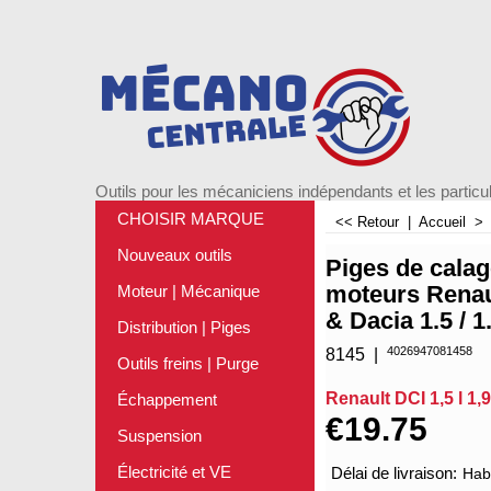
Outils pour les mécaniciens indépendants et les particul
CHOISIR MARQUE
<< Retour
|
Accueil
Nouveaux outils
Piges de calag
moteurs Renau
Moteur | Mécanique
& Dacia 1.5 / 1
Distribution | Piges
4026947081458
8145
Outils freins | Purge
Renault DCI 1,5 l 1,9
Échappement
€
19.75
Suspension
Électricité et VE
Délai de livraison:
Habi