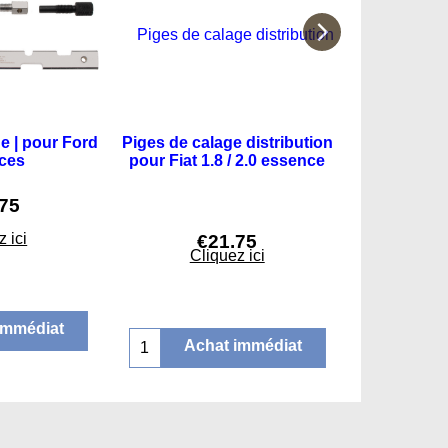
ge | pour Ford
Piges de calage distribution
Piges de ca
èces
pour Fiat 1.8 / 2.0 essence
poulie de
volant d
séparation d
.75
pour Re
 ici
€
21.75
€
Cliquez ici
Cli
immédiat
Achat immédiat
Ach