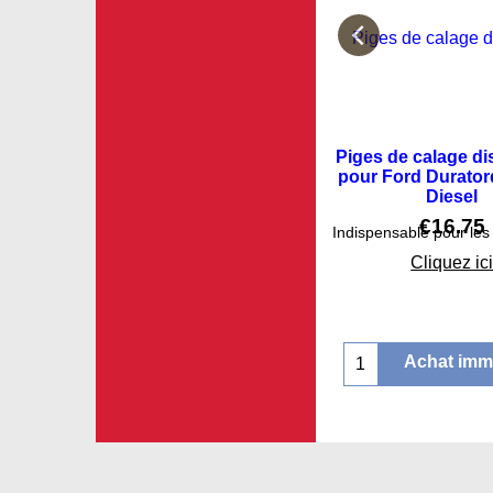
Piges de calage di
pour Ford Duratorq 
Diesel
€
16.75
Cliquez ic
Achat imm