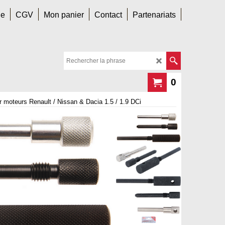
le
CGV
Mon panier
Contact
Partenariats
0
r moteurs Renault / Nissan & Dacia 1.5 / 1.9 DCi