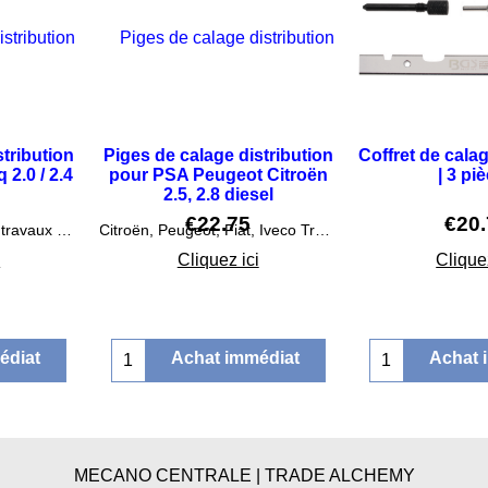
stribution
Piges de calage distribution
Coffret de cala
2.0 / 2.4
pour PSA Peugeot Citroën
| 3 pi
2.5, 2.8 diesel
€
22.75
€
20
Indispensable pour les travaux sur la chaîne de distribution, la culasse, etc.
Citroën, Peugeot, Fiat, Iveco Trafic (80-00), Master (80-07), mascotte (99-07)
i
Cliquez ici
Cliquez
édiat
Achat immédiat
Achat 
MECANO CENTRALE | TRADE ALCHEMY