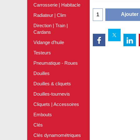
Carrosserie | Habitacle
Ajouter
Radiateur | Clim
Direction | Train |
Cardans
Vidange d’huile
Testeurs
Pneumatique - Roues
Douilles
Douilles & cliquets
Douilles-tournevis
Cliquets | Accessoires
Embouts
Clés
Clés dynamométriques