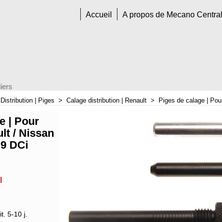
Accueil
A propos de Mecano Centra
iers
>
Distribution | Piges
>
Calage distribution | Renault
>
Piges de calage | Pou
e | Pour
lt / Nissan
.9 DCi
l
t. 5-10 j.