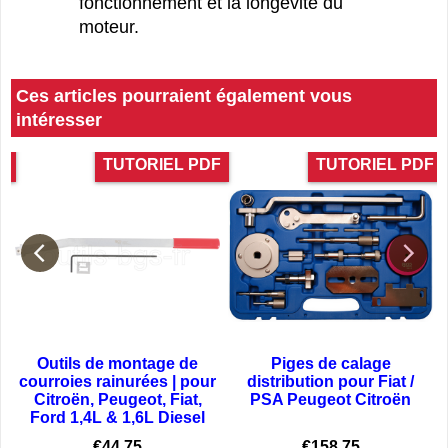
fonctionnement et la longévité du
moteur.
Ces articles pourraient également vous
intéresser
e
TUTORIEL PDF
TUTORIEL PDF
Outils de montage de
Piges de calage
courroies rainurées | pour
distribution pour Fiat /
Citroën, Peugeot, Fiat,
PSA Peugeot Citroën
D
Ford 1,4L & 1,6L Diesel
€
44.75
€
158.75