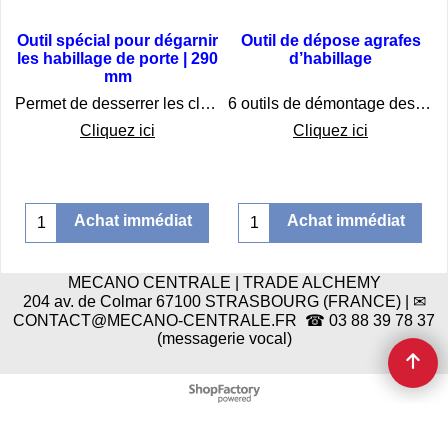
Outil spécial pour dégarnir
Outil de dépose agrafes
les habillage de porte | 290
d’habillage
mm
citrants des habillages de porte
€
16.75
€
23.75
Permet de desserrer les clips en plastique sur les garnitures
6 outils de démontage des agrafes d'habillage
Cliquez ici
Cliquez ici
Achat immédiat
Achat immédiat
MECANO CENTRALE | TRADE ALCHEMY
204 av. de Colmar 67100 STRASBOURG (FRANCE) | ✉
CONTACT@MECANO-CENTRALE.FR ☎ 03 88 39 78 37
(messagerie vocal)
Boutique en ligne créés
avec le logiciel
eCommerce ShopFactory