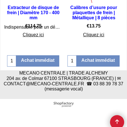
Extracteur de disque de
Calibres d’usure pour
frein | Diamètre 170 - 400
plaquettes de frein |
e
mm
Métallique | 8 pièces
€
114.75
€
13.75
Indispensable pour un démontage rapide et sûr des disques de frein
ffectuer d'autres mesures
Cliquez ici
Cliquez ici
Achat immédiat
Achat immédiat
MECANO CENTRALE | TRADE ALCHEMY
204 av. de Colmar 67100 STRASBOURG (FRANCE) | ✉
CONTACT@MECANO-CENTRALE.FR ☎ 03 88 39 78 37
(messagerie vocal)
Boutique en ligne créés
avec le logiciel
eCommerce ShopFactory