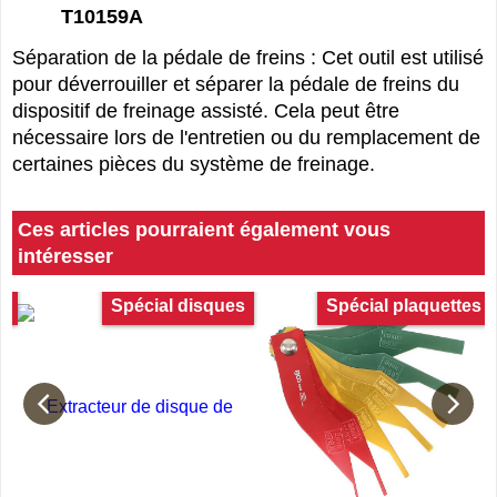
T10159A
Séparation de la pédale de freins : Cet outil est utilisé
pour déverrouiller et séparer la pédale de freins du
dispositif de freinage assisté. Cela peut être
nécessaire lors de l'entretien ou du remplacement de
certaines pièces du système de freinage.
Ces articles pourraient également vous
intéresser
es
Spécial disques
Spécial plaquettes