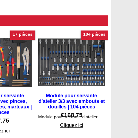
17 pièces
104 pièces
r servante
Module pour servante
 avec pinces,
d'atelier 3/3 avec embouts et
es, marteaux |
douilles | 104 pièces
èces
€
168.75
Module pour servante d'atelier 3/3 avec embouts et douilles | BGS 4017
7.75
Cliquez ici
z ici