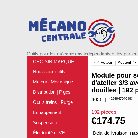
Outils pour les mécaniciens indépendants et les particul
CHOISIR MARQUE
<< Retour
|
Accueil
Nouveaux outils
Module pour s
d'atelier 3/3 a
Moteur | Mécanique
douilles | 192 
Distribution | Piges
4026947040363
4036
Outils freins | Purge
192 pièces
Échappement
€
174.75
Suspension
Électricité et VE
Délai de livraison:
Habi