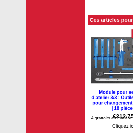
Ces articles pou
Module pour s
d'atelier 3/3 : Outi
pour changement
| 18 pièc
€
212.7
Cliquez ic