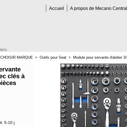
Accueil
A propos de Mecano Centra
iers
>
CHOISIR MARQUE
>
Outils pour Seat
>
Module pour servante d'atelier 3/
ervante
vec clés à
pièces
t. 5-10 j.