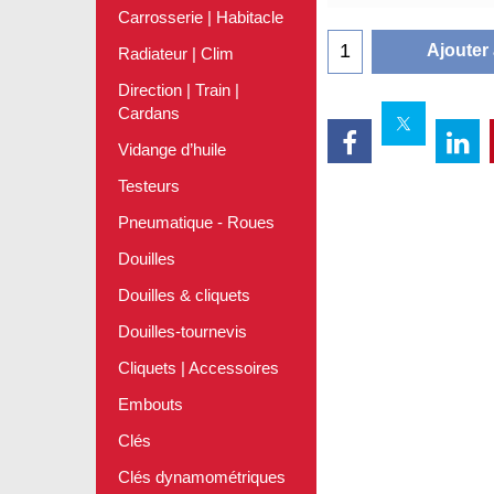
Carrosserie | Habitacle
Ajouter
Radiateur | Clim
Direction | Train |
Cardans
Vidange d’huile
Testeurs
Pneumatique - Roues
Douilles
Douilles & cliquets
Douilles-tournevis
Cliquets | Accessoires
Embouts
Clés
Clés dynamométriques