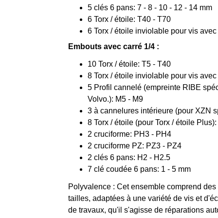
5 clés 6 pans: 7 - 8 - 10 - 12 - 14 mm
6 Torx / étoile: T40 - T70
6 Torx / étoile inviolable pour vis avec
Embouts avec carré 1/4 :
10 Torx / étoile: T5 - T40
8 Torx / étoile inviolable pour vis avec
5 Profil cannelé (empreinte RIBE spé
Volvo.): M5 - M9
3 à cannelures intérieure (pour XZN 
8 Torx / étoile (pour Torx / étoile Plus
2 cruciforme: PH3 - PH4
2 cruciforme PZ: PZ3 - PZ4
2 clés 6 pans: H2 - H2.5
7 clé coudée 6 pans: 1 - 5 mm
Polyvalence : Cet ensemble comprend des d
tailles, adaptées à une variété de vis et d'é
de travaux, qu'il s'agisse de réparations au