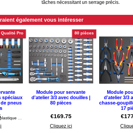
tâches nécessitant un serrage précis.
rraient également vous intéresser
Qualité Pro
80 pièces
ervante
Module pour servante
Module pou
ls spéciaux
d'atelier 3/3 avec douilles |
d'atelier 3/3
 de pneus
80 pièces
chasse-goupill
es
17 pi
5
€
169.75
€
17
4 grattoirs en matière plastique robuste : 19 - 22 - 25 - 38 mm
i
Cliquez ici
Clique