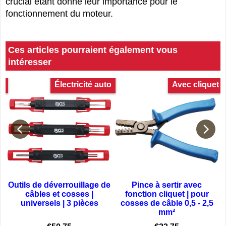
crucial étant donné leur importance pour le
fonctionnement du moteur.
Ces articles pourraient également vous
intéresser
to
Électricité auto
Avec cliquet
Outils de déverrouillage de
Pince à sertir avec
s
câbles et cosses |
fonction cliquet | pour
universels | 3 pièces
cosses de câble 0,5 - 2,5
es et d’appareils tels que:
mm²