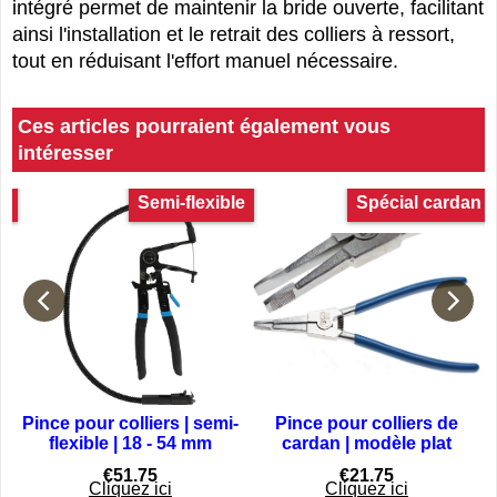
intégré permet de maintenir la bride ouverte, facilitant
ainsi l'installation et le retrait des colliers à ressort,
tout en réduisant l'effort manuel nécessaire.
Ces articles pourraient également vous
intéresser
IC
Semi-flexible
Spécial cardan
Pince pour colliers | semi-
Pince pour colliers de
flexible | 18 - 54 mm
cardan | modèle plat
€
51.75
€
21.75
Cliquez ici
Cliquez ici